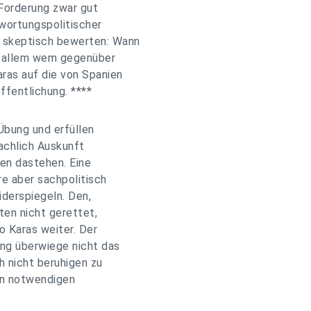
 Forderung zwar gut
twortungspolitischer
r skeptisch bewerten: Wann
or allem wem gegenüber
ras auf die von Spanien
fentlichung. ****
Übung und erfüllen
sachlich Auskunft
en dastehen. Eine
e aber sachpolitisch
iderspiegeln. Den,
ten nicht gerettet,
o Karas weiter. Der
ung überwiege nicht das
h nicht beruhigen zu
en notwendigen