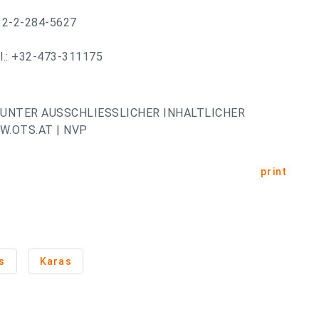
+32-2-284-5627
el.: +32-473-311175
UNTER AUSSCHLIESSLICHER INHALTLICHER
.OTS.AT | NVP
print
s
Karas