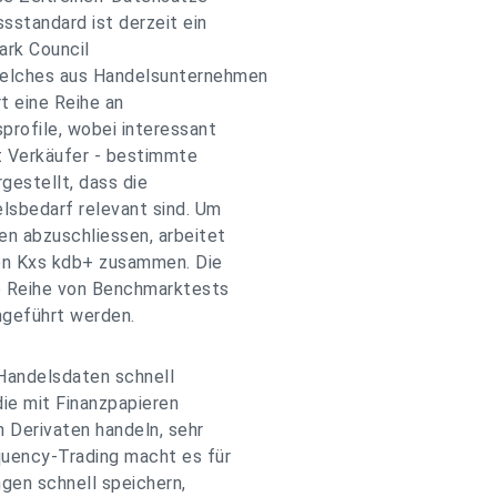
sstandard ist derzeit ein
rk Council
welches aus Handelsunternehmen
t eine Reihe an
profile, wobei interessant
t Verkäufer - bestimmte
gestellt, dass die
lsbedarf relevant sind. Um
en abzuschliessen, arbeitet
on Kxs kdb+ zusammen. Die
ne Reihe von Benchmarktests
hgeführt werden.
 Handelsdaten schnell
die mit Finanzpapieren
 Derivaten handeln, sehr
quency-Trading macht es für
gen schnell speichern,