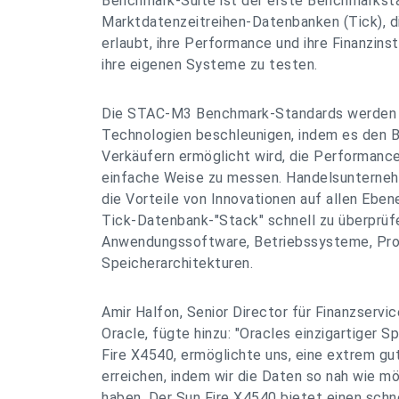
Benchmark-Suite ist der erste Benchmarksta
Marktdatenzeitreihen-Datenbanken (Tick), d
erlaubt, ihre Performance und ihre Finanzins
ihre eigenen Systeme zu testen.
Die STAC-M3 Benchmark-Standards werden 
Technologien beschleunigen, indem es den 
Verkäufern ermöglicht wird, die Performanc
einfache Weise zu messen. Handelsunterneh
die Vorteile von Innovationen auf allen Eben
Tick-Datenbank-"Stack" schnell zu überprüf
Anwendungssoftware, Betriebssysteme, Pro
Speicherarchitekturen.
Amir Halfon, Senior Director für Finanzservi
Oracle, fügte hinzu: "Oracles einzigartiger S
Fire X4540, ermöglichte uns, eine extrem g
erreichen, indem wir die Daten so nah wie m
haben. Der Sun Fire X4540 bietet einen schn