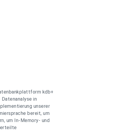
Datenbankplattform kdb+
e Datenanalyse in
Implementierung unserer
iersprache bereit, um
ern, um In-Memory- und
erteilte