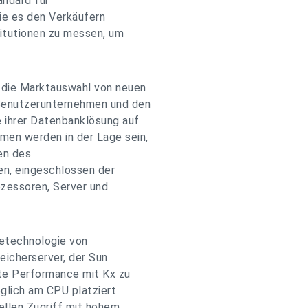
ndard für
ie es den Verkäufern
titutionen zu messen, um
die Marktauswahl von neuen
Benutzerunternehmen und den
e ihrer Datenbanklösung auf
men werden in der Lage sein,
en des
en, eingeschlossen der
zessoren, Server und
cetechnologie von
peicherserver, der Sun
ute Performance mit Kx zu
öglich am CPU platziert
ellen Zugriff mit hohem