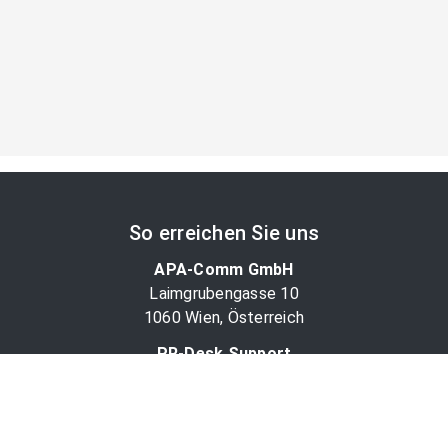
So erreichen Sie uns
APA-Comm GmbH
Laimgrubengasse 10
1060 Wien, Österreich
PR-Desk Support
Tel. +43 1 36060-5310
APA-Salesdesk
Tel. +43 1 36060-1234