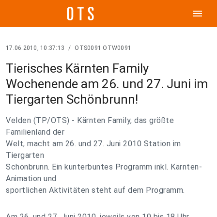
menu
17.06.2010, 10:37:13
/
OTS0091 OTW0091
Tierisches Kärnten Family
Wochenende am 26. und 27. Juni im
Tiergarten Schönbrunn!
Velden (TP/OTS) - Kärnten Family, das größte
Familienland der
Welt, macht am 26. und 27. Juni 2010 Station im
Tiergarten
Schönbrunn. Ein kunterbuntes Programm inkl. Kärnten-
Animation und
sportlichen Aktivitäten steht auf dem Programm.
Am 26. und 27. Juni 2010, jeweils von 10 bis 18 Uhr