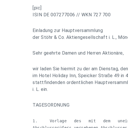
[pic]
ISIN DE 007277006 // WKN 727 700
Einladung zur Hauptversammlung
der Stöhr & Co. Aktiengesellschaft i. L., M
Sehr geehrte Damen und Herren Aktionäre,
wir laden Sie hiermit zu der am Dienstag, de
im Hotel Holiday Inn, Speicker Straße 49 i
stattfindenden ordentlichen Hauptversamml
i. L. ein.
TAGESORDNUNG
1.     Vorlage   des   mit   dem   unei
Abschlussprüfers versehenen Abschlusses