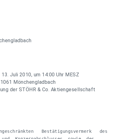
önchengladbach
n 13. Juli 2010, um 14:00 Uhr MESZ
n 41061 Mönchengladbach
ung der STÖHR & Co. Aktiengesellschaft
ngeschränkten   Bestätigungsvermerk   des

 und  Konzernabschlusses  sowie  des
