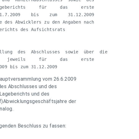
geberichts     für     das     erste  

1.7.2009    bis    zum    31.12.2009    

e des Abwicklers zu den Angaben nach

erichts des Aufsichtsrats

llung  des  Abschlusses  sowie  über  die

   jeweils     für     das     erste    

009 bis zum 31.12.2009
 Hauptversammlung vom 26.6.2009
 des Abschlusses und des
 Lageberichts und des
f)Abwicklungsgeschäftsjahre der
nalog.
lgenden Beschluss zu fassen: