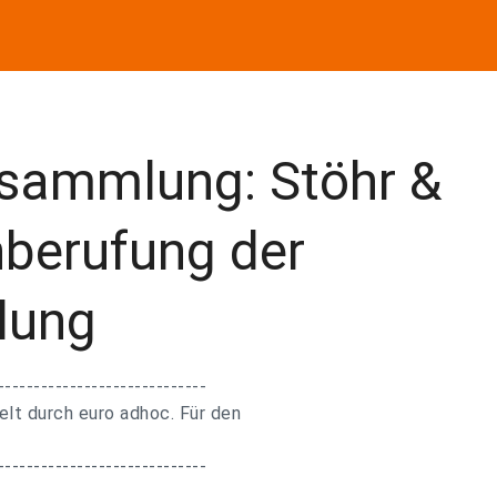
sammlung: Stöhr &
inberufung der
lung
-----------------------------
lt durch euro adhoc. Für den
-----------------------------