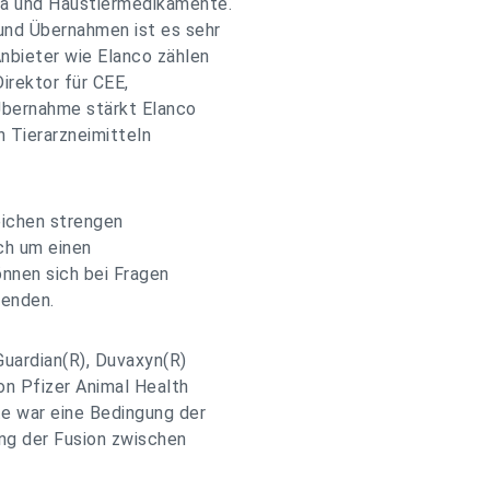
ka und Haustiermedikamente.
und Übernahmen ist es sehr
Anbieter wie Elanco zählen
irektor für CEE,
Übernahme stärkt Elanco
n Tierarzneimitteln
eichen strengen
ich um einen
nnen sich bei Fragen
wenden.
uardian(R), Duvaxyn(R)
on Pfizer Animal Health
te war eine Bedingung der
ng der Fusion zwischen