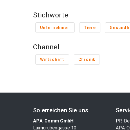
Stichworte
Unternehmen
Tiere
Gesundh
Channel
Wirtschaft
Chronik
So erreichen Sie uns
Serv
APA-Comm GmbH
PR-De
Laimgrubengasse 10
APA-O