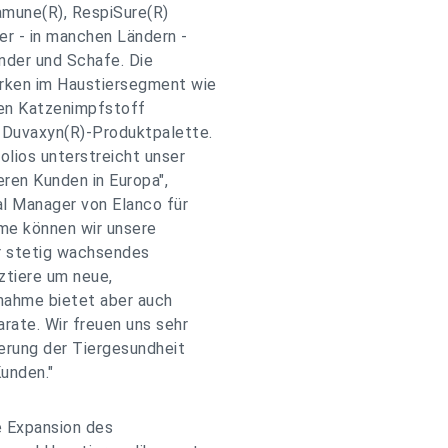
amune(R), RespiSure(R)
r - in manchen Ländern -
nder und Schafe. Die
arken im Haustiersegment wie
 den Katzenimpfstoff
 Duvaxyn(R)-Produktpalette.
olios unterstreicht unser
ren Kunden in Europa",
l Manager von Elanco für
hme können wir unsere
r stetig wachsendes
ztiere um neue,
nahme bietet aber auch
rate. Wir freuen uns sehr
erung der Tiergesundheit
unden."
e Expansion des