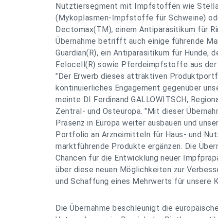
Nutztiersegment mit Impfstoffen wie Stell
(Mykoplasmen-Impfstoffe für Schweine) ode
Dectomax(TM), einem Antiparasitikum für Ri
Übernahme betrifft auch einige führende M
Guardian(R), ein Antiparasitikum für Hunde,
Felocell(R) sowie Pferdeimpfstoffe aus der
"Der Erwerb dieses attraktiven Produktportf
kontinuierliches Engagement gegenüber unse
meinte DI Ferdinand GALLOWITSCH, Regiona
Zentral- und Osteuropa. "Mit dieser Überna
Präsenz in Europa weiter ausbauen und unse
Portfolio an Arzneimitteln für Haus- und Nut
marktführende Produkte ergänzen. Die Über
Chancen für die Entwicklung neuer Impfpräpa
über diese neuen Möglichkeiten zur Verbess
und Schaffung eines Mehrwerts für unsere K
Die Übernahme beschleunigt die europäisch