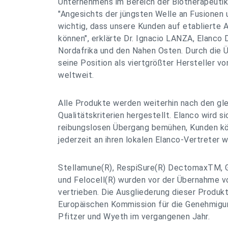
Unternehmens im Bereich der Biotherapeuti
"Angesichts der jüngsten Welle an Fusionen 
wichtig, dass unsere Kunden auf etablierte 
können", erklärte Dr. Ignacio LANZA, Elanco D
Nordafrika und den Nahen Osten. Durch die 
seine Position als viertgrößter Hersteller vo
weltweit.
Alle Produkte werden weiterhin nach den gl
Qualitätskriterien hergestellt. Elanco wird s
reibungslosen Übergang bemühen, Kunden kö
jederzeit an ihren lokalen Elanco-Vertreter 
Stellamune(R), RespiSure(R) DectomaxTM, G
und Felocell(R) wurden vor der Übernahme v
vertrieben. Die Ausgliederung dieser Produk
Europäischen Kommission für die Genehmigu
Pfitzer und Wyeth im vergangenen Jahr.