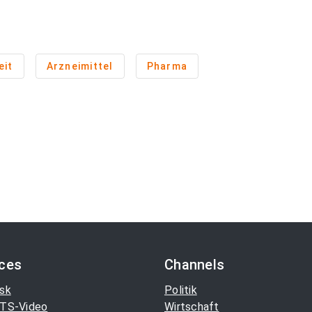
eit
Arzneimittel
Pharma
ices
Channels
sk
Politik
TS-Video
Wirtschaft