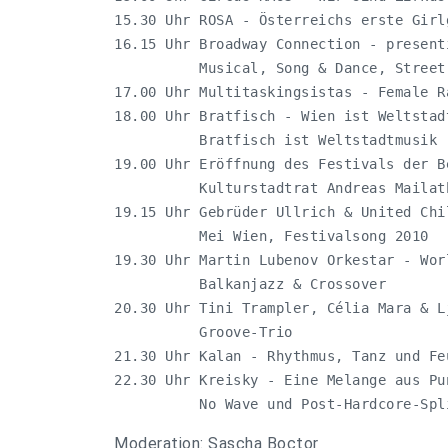
15.30 Uhr ROSA - Österreichs erste Girlg
16.15 Uhr Broadway Connection - presenti
          Musical, Song & Dance, Street 
17.00 Uhr Multitaskingsistas - Female R
18.00 Uhr Bratfisch - Wien ist Weltstadt
          Bratfisch ist Weltstadtmusik

19.00 Uhr Eröffnung des Festivals der Be
          Kulturstadtrat Andreas Mailath
19.15 Uhr Gebrüder Ullrich & United Chi
          Mei Wien, Festivalsong 2010

19.30 Uhr Martin Lubenov Orkestar - Worl
          Balkanjazz & Crossover

20.30 Uhr Tini Trampler, Célia Mara & L
          Groove-Trio

21.30 Uhr Kalan - Rhythmus, Tanz und Feu
22.30 Uhr Kreisky - Eine Melange aus Pun
          No Wave und Post-Hardcore-Spl
Moderation: Sascha Boctor