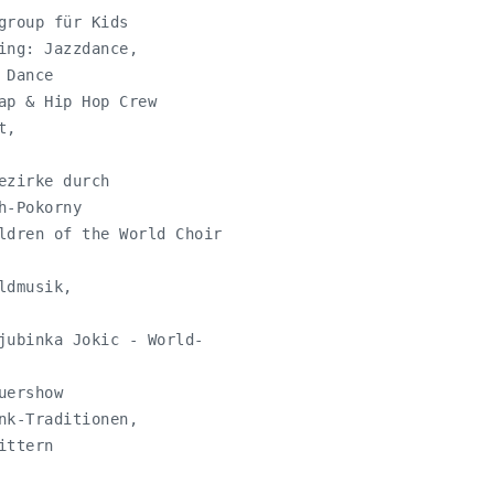
roup für Kids

ng: Jazzdance,

Dance

ap & Hip Hop Crew

, 

zirke durch 

-Pokorny

ldren of the World Choir

dmusik,

jubinka Jokic - World-

ershow

k-Traditionen,

ittern