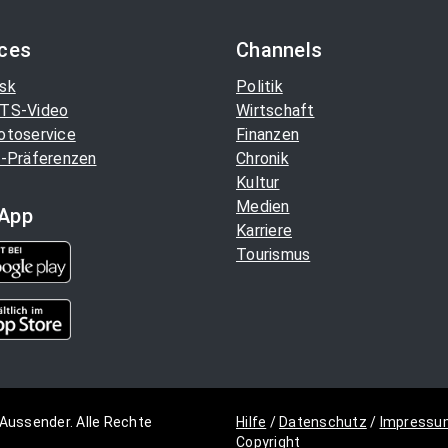
ices
Channels
sk
Politik
TS-Video
Wirtschaft
otoservice
Finanzen
-Präferenzen
Chronik
Kultur
Medien
App
Karriere
Tourismus
Aussender. Alle Rechte
Hilfe
/
Datenschutz
/
Impressu
Copyright