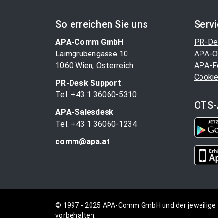
So erreichen Sie uns
Serv
APA-Comm GmbH
PR-De
Laimgrubengasse 10
APA-O
1060 Wien, Österreich
APA-F
Cookie
PR-Desk Support
Tel. +43 1 36060-5310
OTS-
APA-Salesdesk
Tel. +43 1 36060-1234
comm@apa.at
© 1997 - 2025 APA-Comm GmbH und der jeweilige 
vorbehalten.