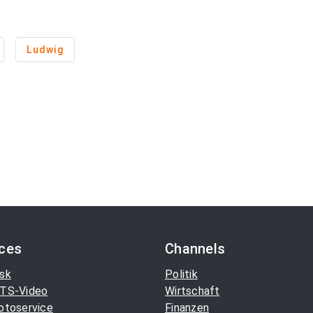
Ludwig
ices
Channels
sk
Politik
TS-Video
Wirtschaft
otoservice
Finanzen