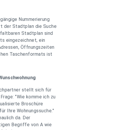
chgängige Nummerierung
rt der Stadtplan die Suche
ffaltbaren Stadtplan sind
ts eingezeichnet, ein
 Adressen, Öffnungszeiten
schen Taschenformats ist
n Wunschwohnung
partner stellt sich für
Frage: "Wie komme ich zu
ualisierte Broschüre
für Ihre Wohnungssuche."
aulich da. Der
tigen Begriffe von A wie