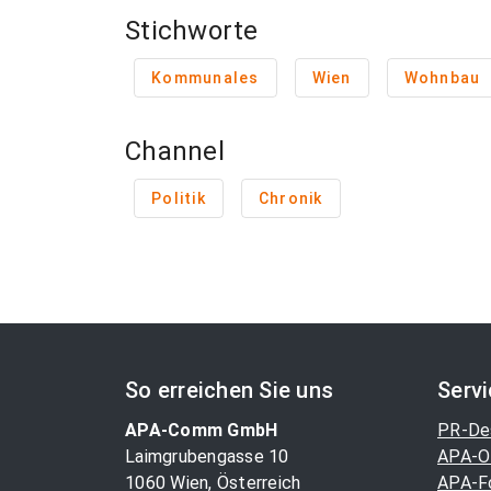
Stichworte
Kommunales
Wien
Wohnbau
Channel
Politik
Chronik
So erreichen Sie uns
Serv
APA-Comm GmbH
PR-De
Laimgrubengasse 10
APA-O
1060 Wien, Österreich
APA-F