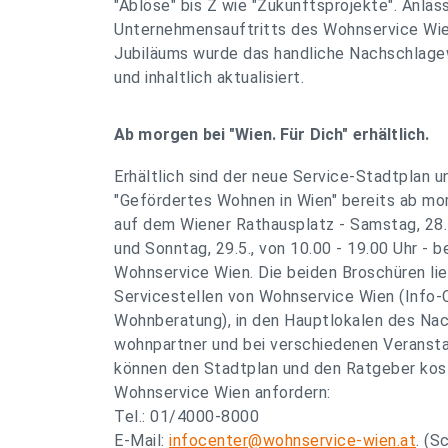
"Ablöse" bis Z wie "Zukunftsprojekte". Anläs
Unternehmensauftritts des Wohnservice Wien
Jubiläums wurde das handliche Nachschlage
und inhaltlich aktualisiert.
Ab morgen bei "Wien. Für Dich" erhältlich.
Erhältlich sind der neue Service-Stadtplan 
"Gefördertes Wohnen in Wien" bereits ab mor
auf dem Wiener Rathausplatz - Samstag, 28.5.
und Sonntag, 29.5., von 10.00 - 19.00 Uhr - 
Wohnservice Wien. Die beiden Broschüren lieg
Servicestellen von Wohnservice Wien (Info-C
Wohnberatung), in den Hauptlokalen des Na
wohnpartner und bei verschiedenen Veranstal
können den Stadtplan und den Ratgeber kos
Wohnservice Wien anfordern:
Tel.: 01/4000-8000
E-Mail:
infocenter@wohnservice-wien.at
. (S