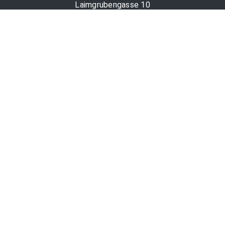
Laimgrubengasse 10
1060 Wien, Österreich
PR-Desk Support
Tel. +43 1 36060-5310
APA-Salesdesk
Tel. +43 1 36060-1234
comm@apa.at
Services
PR-Desk
APA-OTS-Video
APA-Fotoservice
Cookie-Präferenzen
OTS-App