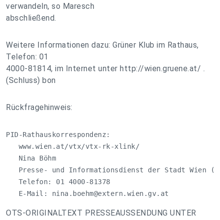
verwandeln, so Maresch
abschließend.
Weitere Informationen dazu: Grüner Klub im Rathaus,
Telefon: 01
4000-81814, im Internet unter http://wien.gruene.at/ .
(Schluss) bon
Rückfragehinweis:
PID-Rathauskorrespondenz:

   www.wien.at/vtx/vtx-rk-xlink/

   Nina Böhm

   Presse- und Informationsdienst der Stadt Wien (MA
   Telefon: 01 4000-81378

   E-Mail: 
nina.boehm@extern.wien.gv.at
OTS-ORIGINALTEXT PRESSEAUSSENDUNG UNTER