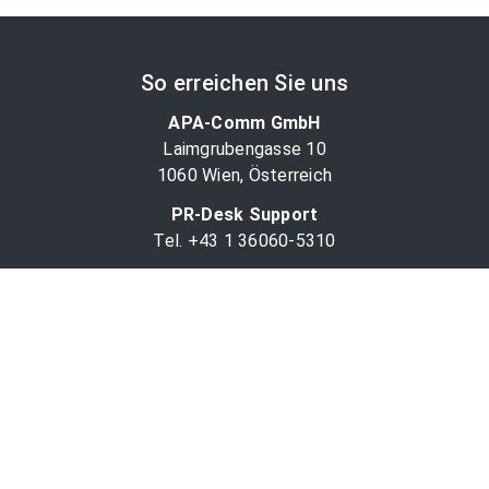
So erreichen Sie uns
APA-Comm GmbH
Laimgrubengasse 10
1060 Wien, Österreich
PR-Desk Support
Tel. +43 1 36060-5310
APA-Salesdesk
Tel. +43 1 36060-1234
comm@apa.at
Services
PR-Desk
APA-OTS-Video