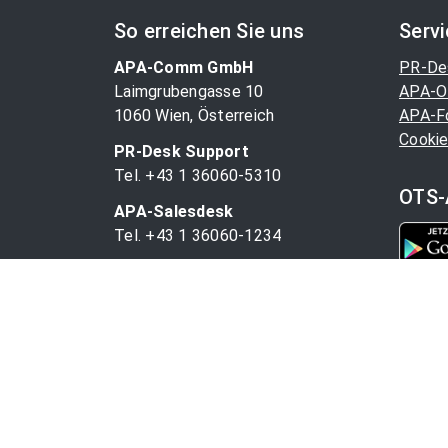
So erreichen Sie uns
Serv
APA-Comm GmbH
PR-De
Laimgrubengasse 10
APA-O
1060 Wien, Österreich
APA-F
Cookie
PR-Desk Support
Tel. +43 1 36060-5310
OTS-
APA-Salesdesk
Tel. +43 1 36060-1234
comm@apa.at
© 1997 - 2025 APA-Comm GmbH und der jeweilige 
vorbehalten.