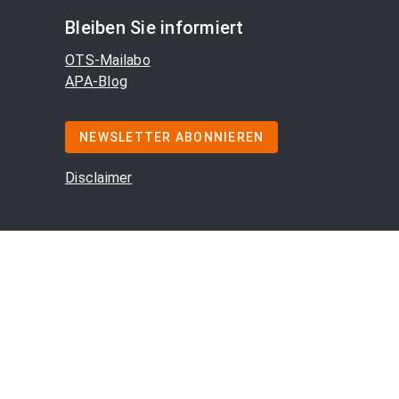
Bleiben Sie informiert
OTS-Mailabo
APA-Blog
NEWSLETTER ABONNIEREN
Disclaimer
m
/
Offenlegung
/
AGB
/
Cookie-Präferenzen
/