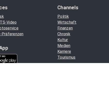
ices
Channels
sk
Politik
TS-Video
Wirtschaft
otoservice
Finanzen
-Präferenzen
Chronik
Kultur
Medien
App
Karriere
Tourismus
Aussender. Alle Rechte
Hilfe
/
Datenschutz
/
Impressu
Copyright