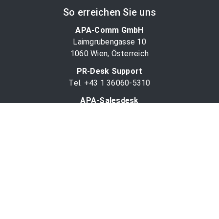
So erreichen Sie uns
APA-Comm GmbH
Laimgrubengasse 10
1060 Wien, Österreich
PR-Desk Support
Tel. +43 1 36060-5310
APA-Salesdesk
Tel. +43 1 36060-1234
comm@apa.at
Services
PR-Desk
APA-OTS-Video
APA-Fotoservice
Cookie-Präferenzen