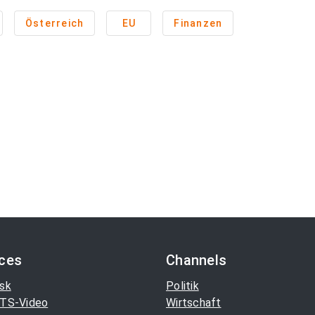
Österreich
EU
Finanzen
ices
Channels
sk
Politik
TS-Video
Wirtschaft