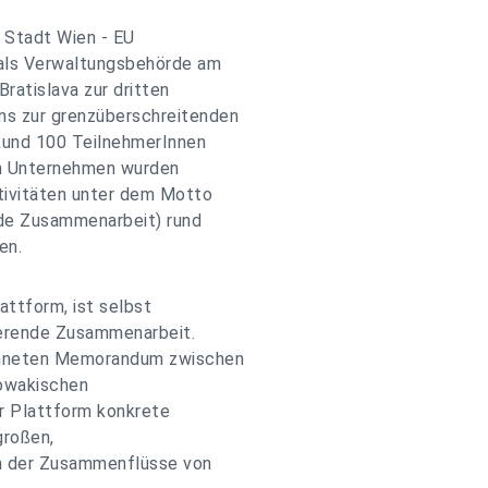
 Stadt Wien - EU
 als Verwaltungsbehörde am
ratislava zur dritten
s zur grenzüberschreitenden
Rund 100 TeilnehmerInnen
en Unternehmen wurden
tivitäten unter dem Motto
ende Zusammenarbeit) rund
en.
attform, ist selbst
rierende Zusammenarbeit.
ichneten Memorandum zwischen
lowakischen
r Plattform konkrete
großen,
h der Zusammenflüsse von