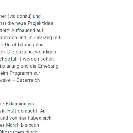
ner (via donau) und
t) die neue Projektidee
tiert: Aufbauend auf
kommen und im Einklang mit
die Durchführung von
en. Die dazu notwendigen
chgeführt werden sollen,
ilplanung und die Erhebung
 beim Programm zur
akei - Österreich
e Exkursion ins
vín Halt gemacht. An
und von hier haben sich
der March bis nach
 Ökosystem durch