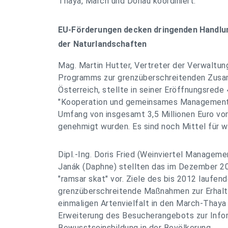
Thaya, March und Donau koordiniert.
EU-Förderungen decken dringenden Handlu
der Naturlandschaften
Mag. Martin Hutter, Vertreter der Verwaltu
Programms zur grenzüberschreitenden Zusa
Österreich, stellte in seiner Eröffnungsrede
"Kooperation und gemeinsames Management 
Umfang von insgesamt 3,5 Millionen Euro vor
genehmigt wurden. Es sind noch Mittel für w
Dipl.-Ing. Doris Fried (Weinviertel Manageme
Janák (Daphne) stellten das im Dezember 2
"ramsar skat" vor. Ziele des bis 2012 laufen
grenzüberschreitende Maßnahmen zur Erhalt
einmaligen Artenvielfalt in den March-Thaya
Erweiterung des Besucherangebots zur Info
Bewusstseinsbildung in der Bevölkerung.