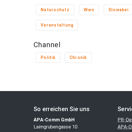
Naturschutz
Wien
Slowakei
Veranstaltung
Channel
Politik
Chronik
So erreichen Sie uns
Serv
APA-Comm GmbH
PR-De
Laimgrubengasse 10
APA-O