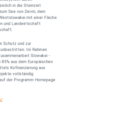
slich in die Steinzeit
e zum See von Devín, dem
estslowakei mit einer Fläche
en und Landwirtschaft
schaft.
m Schutz und zur
t unbestritten. Im Rahmen
Zusammenarbeit Slowakei -
zu 85% aus dem Europäischen
ttels Kofinanzierung aus
ojekte vollständig
es auf der Programm-Homepage
o/