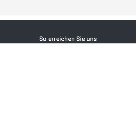
So erreichen Sie uns
APA-Comm GmbH
Laimgrubengasse 10
1060 Wien, Österreich
PR-Desk Support
Tel. +43 1 36060-5310
APA-Salesdesk
Tel. +43 1 36060-1234
comm@apa.at
Services