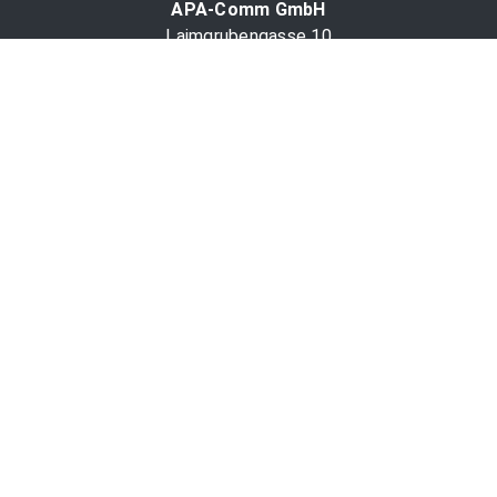
APA-Comm GmbH
Laimgrubengasse 10
1060 Wien, Österreich
PR-Desk Support
Tel. +43 1 36060-5310
APA-Salesdesk
Tel. +43 1 36060-1234
comm@apa.at
Services
PR-Desk
APA-OTS-Video
APA-Fotoservice
Cookie-Präferenzen
OTS-App