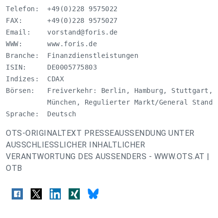
Telefon:  +49(0)228 9575022

FAX:      +49(0)228 9575027

Email:    
vorstand@foris.de
WWW:      www.foris.de

Branche:  Finanzdienstleistungen

ISIN:     DE0005775803

Indizes:  CDAX

Börsen:   Freiverkehr: Berlin, Hamburg, Stuttgart, D
          München, Regulierter Markt/General Standar
Sprache:  Deutsch
OTS-ORIGINALTEXT PRESSEAUSSENDUNG UNTER
AUSSCHLIESSLICHER INHALTLICHER
VERANTWORTUNG DES AUSSENDERS - WWW.OTS.AT |
OTB