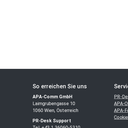
So erreichen Sie uns
Serv
APA-Comm GmbH
PR-De
Laimgrubengasse 10
APA-O
1060 Wien, Österreich
APA-F
Cookie
PR-Desk Support
Tel. +43 1 36060-5310