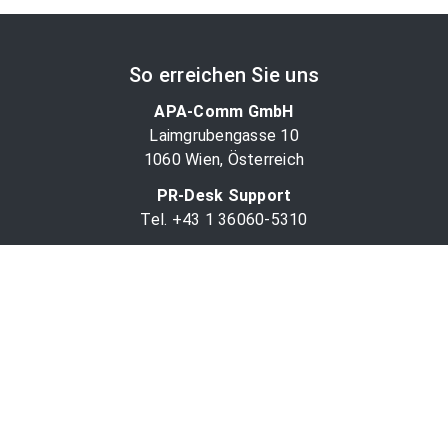
So erreichen Sie uns
APA-Comm GmbH
Laimgrubengasse 10
1060 Wien, Österreich
PR-Desk Support
Tel. +43 1 36060-5310
APA-Salesdesk
Tel. +43 1 36060-1234
comm@apa.at
Services
PR-Desk
APA-OTS-Video