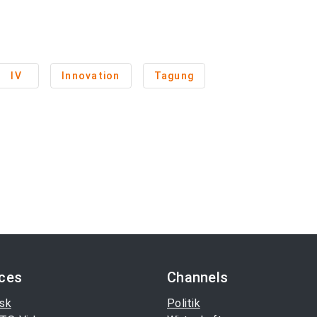
IV
Innovation
Tagung
ices
Channels
sk
Politik