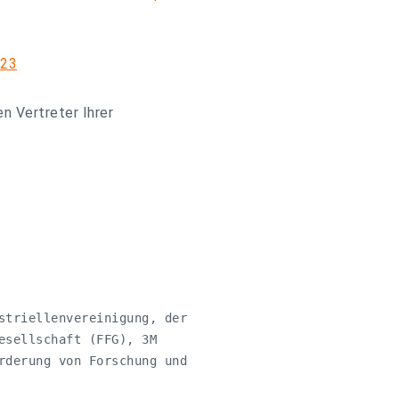
723
en Vertreter Ihrer
striellenvereinigung, der

esellschaft (FFG), 3M

rderung von Forschung und
