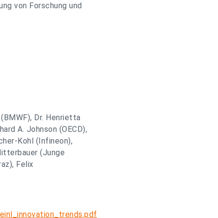
rung von Forschung und
 (BMWF), Dr. Henrietta
chard A. Johnson (OECD),
her-Kohl (Infineon),
Mitterbauer (Junge
az), Felix
einl_innovation_trends.pdf