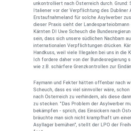
unkontrolliert nach Österreich durch. Grund: 
Italiener vor der Verpflichtung des Dubline
Erstaufnahmeland für solche Asylwerber zus
dieser Praxis sieht der Landesparteiobmann d
Kärnten DI Uwe Scheuch die Bundesregierung
sein, dass sich unsere südlichen Nachbarn au
internationalen Verpflichtungen drücken. K
Handkuss, weil viele Illegalen bei uns in die K
Ich fordere daher von der Bundesregierung
wie z.B. schärfere Grenzkontrollen zur Eind
Faymann und Fekter hätten offenbar nach wie
Scheuch, dass es viel sinnvoller wäre, schon
nach Österreich zu verhindern, als diese da
zu stecken. "Das Problem der Asylwerber m
bekämpfen - sprich, das Einsickern nach Öste
bräuchte man sich nicht krampfhaft um einen
Asyllager bemühen", stellt der LPO der Freih