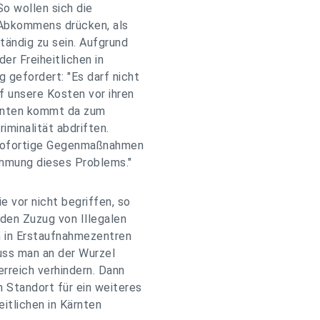
So wollen sich die
r Abkommens drücken, als
tändig zu sein. Aufgrund
er Freiheitlichen in
 gefordert: "Es darf nicht
f unsere Kosten vor ihren
ärnten kommt da zum
riminalität abdriften.
 sofortige Gegenmaßnahmen
ämmung dieses Problems."
 vor nicht begriffen, so
 den Zuzug von Illegalen
nn in Erstaufnahmezentren
uss man an der Wurzel
rreich verhindern. Dann
 Standort für ein weiteres
eitlichen in Kärnten