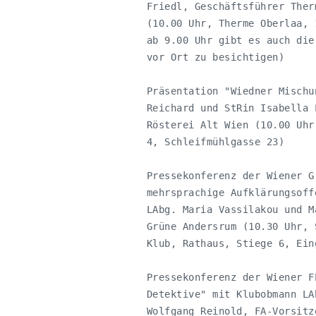
           Friedl, Geschäftsführer Ther
           (10.00 Uhr, Therme Oberlaa, 
           ab 9.00 Uhr gibt es auch die
           vor Ort zu besichtigen)

           Präsentation "Wiedner Mischu
           Reichard und StRin Isabella 
           Rösterei Alt Wien (10.00 Uhr
           4, Schleifmühlgasse 23)

           Pressekonferenz der Wiener G
           mehrsprachige Aufklärungsoff
           LAbg. Maria Vassilakou und M
           Grüne Andersrum (10.30 Uhr, 
           Klub, Rathaus, Stiege 6, Ein
           Pressekonferenz der Wiener F
           Detektive" mit Klubobmann LA
           Wolfgang Reinold, FA-Vorsitz