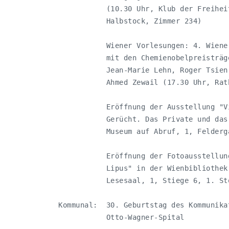
           (10.30 Uhr, Klub der Freihei
           Halbstock, Zimmer 234)

           Wiener Vorlesungen: 4. Wiene
           mit den Chemienobelpreisträg
           Jean-Marie Lehn, Roger Tsien,
           Ahmed Zewail (17.30 Uhr, Rath
           Eröffnung der Ausstellung "V
           Gerücht. Das Private und das
           Museum auf Abruf, 1, Felderga
           Eröffnung der Fotoausstellun
           Lipus" in der Wienbibliothek
           Lesesaal, 1, Stiege 6, 1. Sto
Kommunal:  30. Geburtstag des Kommunika
           Otto-Wagner-Spital
