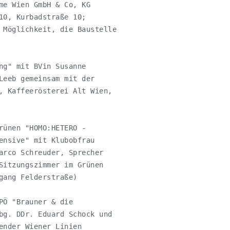
me Wien GmbH & Co, KG

10, Kurbadstraße 10; 

 Möglichkeit, die Baustelle

ng" mit BVin Susanne

Leeb gemeinsam mit der

, Kaffeerösterei Alt Wien,

rünen "HOMO:HETERO - 

ensive" mit Klubobfrau

arco Schreuder, Sprecher

Sitzungszimmer im Grünen

gang Felderstraße)

PÖ "Brauner & die

bg. DDr. Eduard Schock und

ender Wiener Linien
