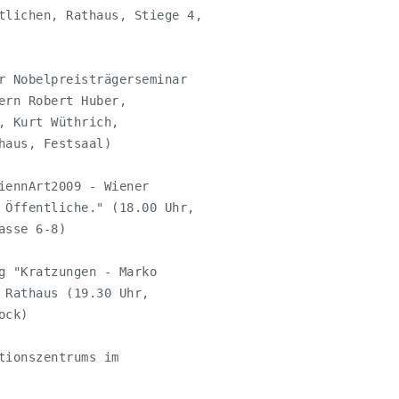
tlichen, Rathaus, Stiege 4, 

r Nobelpreisträgerseminar

ern Robert Huber,

 Kurt Wüthrich,

aus, Festsaal)

iennArt2009 - Wiener 

 Öffentliche." (18.00 Uhr, 

sse 6-8)

g "Kratzungen - Marko

 Rathaus (19.30 Uhr, 

ck)

tionszentrums im 
