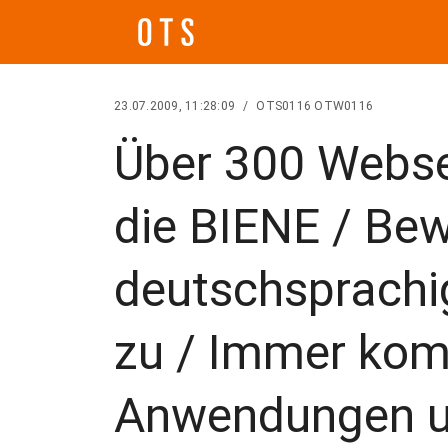
23.07.2009, 11:28:09
/
OTS0116 OTW0116
Über 300 Webse
die BIENE / Be
deutschsprachi
zu / Immer kom
Anwendungen u