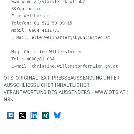
   www.wien.at/vtx/vtx-rk-xlink/

   SKYunlimited

   Elke Weilharter 

   Telefon: 01 522 59 39 15 

   Mobil: 0664 4111773 

   E-Mail: 
elke.weilharter@skyunlimited.at
   Mag. Christine Willerstorfer

   Tel.: 4000/81 084

   E-Mail: 
christine.willerstorfer@wien.gv.at
OTS-ORIGINALTEXT PRESSEAUSSENDUNG UNTER
AUSSCHLIESSLICHER INHALTLICHER
VERANTWORTUNG DES AUSSENDERS - WWW.OTS.AT |
NRK