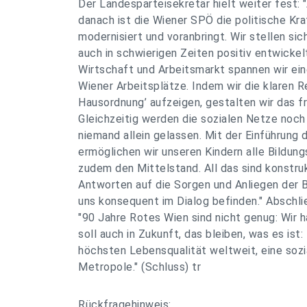
Der Landesparteisekretär hielt weiter fest:
danach ist die Wiener SPÖ die politische Kra
modernisiert und voranbringt. Wir stellen sic
auch in schwierigen Zeiten positiv entwickelt
Wirtschaft und Arbeitsmarkt spannen wir ein
Wiener Arbeitsplätze. Indem wir die klaren R
Hausordnung’ aufzeigen, gestalten wir das 
Gleichzeitig werden die sozialen Netze noch
niemand allein gelassen. Mit der Einführung 
ermöglichen wir unseren Kindern alle Bildun
zudem den Mittelstand. All das sind konstru
Antworten auf die Sorgen und Anliegen der B
uns konsequent im Dialog befinden." Abschli
"90 Jahre Rotes Wien sind nicht genug: Wir h
soll auch in Zukunft, das bleiben, was es ist:
höchsten Lebensqualität weltweit, eine soz
Metropole." (Schluss) tr
Rückfragehinweis: