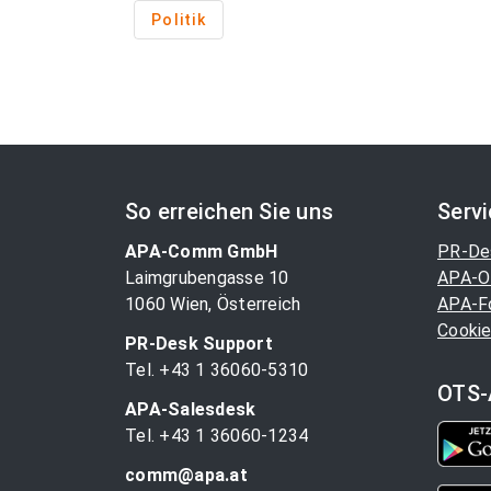
Politik
So erreichen Sie uns
Serv
APA-Comm GmbH
PR-De
Laimgrubengasse 10
APA-O
1060 Wien, Österreich
APA-F
Cookie
PR-Desk Support
Tel. +43 1 36060-5310
OTS-
APA-Salesdesk
Tel. +43 1 36060-1234
comm@apa.at