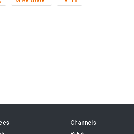
g
Universitäten
Termin
ices
Channels
sk
Politik