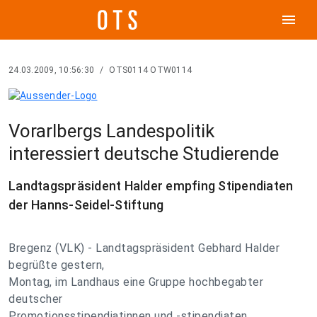
menu
24.03.2009, 10:56:30
/
OTS0114 OTW0114
Vorarlbergs Landespolitik
interessiert deutsche Studierende
Landtagspräsident Halder empfing Stipendiaten
der Hanns-Seidel-Stiftung
Bregenz (VLK) - Landtagspräsident Gebhard Halder
begrüßte gestern,
Montag, im Landhaus eine Gruppe hochbegabter
deutscher
Promotionsstipendiatinnen und -stipendiaten