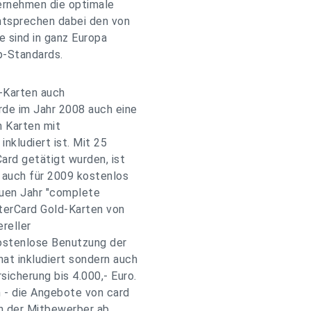
ernehmen die optimale
ntsprechen dabei den von
e sind in ganz Europa
p-Standards.
-Karten auch
de im Jahr 2008 auch eine
n Karten mit
nkludiert ist. Mit 25
ard getätigt wurden, ist
o auch für 2009 kostenlos
euen Jahr "complete
sterCard Gold-Karten von
reller
ostenlose Benutzung der
t inkludiert sondern auch
icherung bis 4.000,- Euro.
h - die Angebote von card
n der Mitbewerber ab.