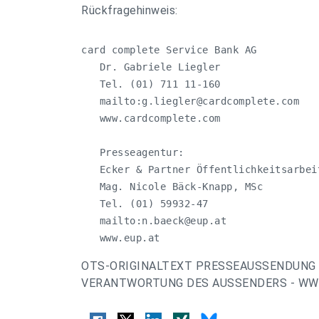
Rückfragehinweis:
card complete Service Bank AG

   Dr. Gabriele Liegler

   Tel. (01) 711 11-160

   mailto:
g.liegler@cardcomplete.com
   www.cardcomplete.com

   Presseagentur:

   Ecker & Partner Öffentlichkeitsarbei
   Mag. Nicole Bäck-Knapp, MSc

   Tel. (01) 59932-47

   mailto:
n.baeck@eup.at
   www.eup.at
OTS-ORIGINALTEXT PRESSEAUSSENDUNG 
VERANTWORTUNG DES AUSSENDERS - WWW