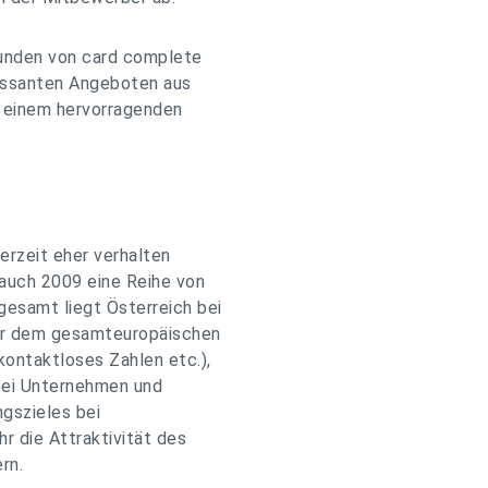
Kunden von card complete
eressanten Angeboten aus
u einem hervorragenden
erzeit eher verhalten
 auch 2009 eine Reihe von
esamt liegt Österreich bei
er dem gesamteuropäischen
kontaktloses Zahlen etc.),
bei Unternehmen und
ngszieles bei
r die Attraktivität des
rn.