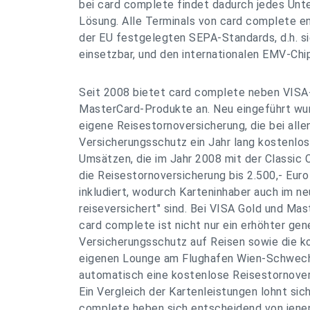
bei card complete findet dadurch jedes Unt
Lösung. Alle Terminals von card complete e
der EU festgelegten SEPA-Standards, d.h. si
einsetzbar, und den internationalen EMV-Chi
Seit 2008 bietet card complete neben VISA
MasterCard-Produkte an. Neu eingeführt wur
eigene Reisestornoversicherung, die bei alle
Versicherungsschutz ein Jahr lang kostenlos i
Umsätzen, die im Jahr 2008 mit der Classic C
die Reisestornoversicherung bis 2.500,- Eur
inkludiert, wodurch Karteninhaber auch im n
reiseversichert" sind. Bei VISA Gold und Ma
card complete ist nicht nur ein erhöhter gene
Versicherungsschutz auf Reisen sowie die k
eigenen Lounge am Flughafen Wien-Schwecha
automatisch eine kostenlose Reisestornovers
Ein Vergleich der Kartenleistungen lohnt sic
complete heben sich entscheidend von jene