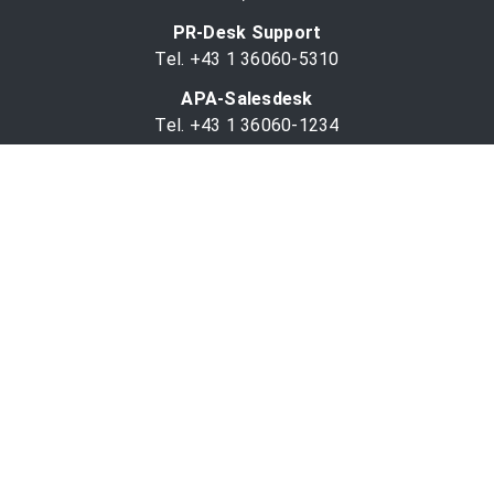
PR-Desk Support
Tel. +43 1 36060-5310
APA-Salesdesk
Tel. +43 1 36060-1234
comm@apa.at
Services
PR-Desk
APA-OTS-Video
APA-Fotoservice
Cookie-Präferenzen
OTS-App