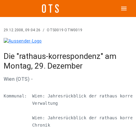
menu
29.12.2008, 09:04:26
/
OTS0019 OTW0019
Die "rathaus-korrespondenz" am
Montag, 29. Dezember
Wien (OTS) -
Kommunal:  Wien: Jahresrückblick der rathaus korresp
           Verwaltung                               
           Wien: Jahresrückblick der rathaus korresp
           Chronik                                  