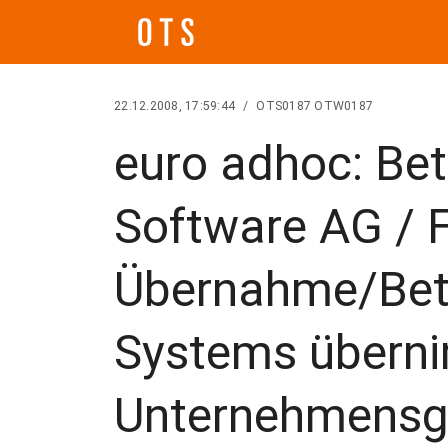
22.12.2008, 17:59:44
/
OTS0187 OTW0187
euro adhoc: Be
Software AG / 
Übernahme/Bete
Systems übern
Unternehmensg