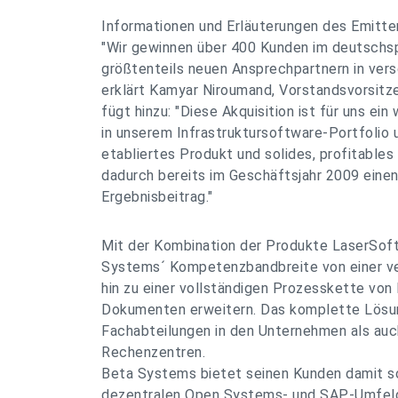
Informationen und Erläuterungen des Emitte
"Wir gewinnen über 400 Kunden im deutschsp
größtenteils neuen Ansprechpartnern in ver
erklärt Kamyar Niroumand, Vorstandsvorsit
fügt hinzu: "Diese Akquisition ist für uns ein
in unserem Infrastruktursoftware-Portfolio 
etabliertes Produkt und solides, profitable
dadurch bereits im Geschäftsjahr 2009 eine
Ergebnisbeitrag."
Mit der Kombination der Produkte LaserSoft
Systems´ Kompetenzbandbreite von einer ve
hin zu einer vollständigen Prozesskette von 
Dokumenten erweitern. Das komplette Lösun
Fachabteilungen in den Unternehmen als auch
Rechenzentren.
Beta Systems bietet seinen Kunden damit s
dezentralen Open Systems- und SAP-Umfeld 