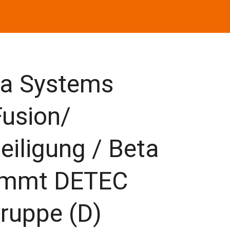
ta Systems
Fusion/
iligung / Beta
immt DETEC
ruppe (D)