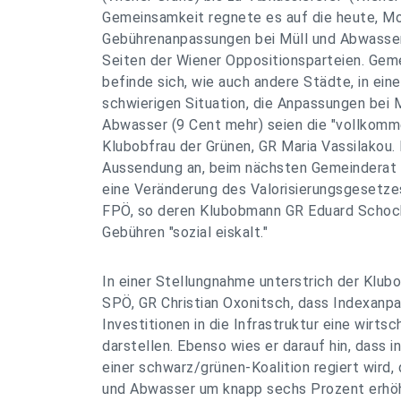
Gemeinsamkeit regnete es auf die heute, M
Gebührenanpassungen bei Müll und Abwasser 
Seiten der Wiener Oppositionsparteien. Gem
befinde sich, wie auch andere Städte, in eine
schwierigen Situation, die Anpassungen bei 
Abwasser (9 Cent mehr) seien die "vollkomm
Klubobfrau der Grünen, GR Maria Vassilakou. 
Aussendung an, beim nächsten Gemeinderat
eine Veränderung des Valorisierungsgesetzes
FPÖ, so deren Klubobmann GR Eduard Schock,
Gebühren "sozial eiskalt."
In einer Stellungnahme unterstrich der Klu
SPÖ, GR Christian Oxonitsch, dass Indexanp
Investitionen in die Infrastruktur eine wirts
darstellen. Ebenso wies er darauf hin, dass i
einer schwarz/grünen-Koalition regiert wird,
und Abwasser um knapp sechs Prozent erhöh