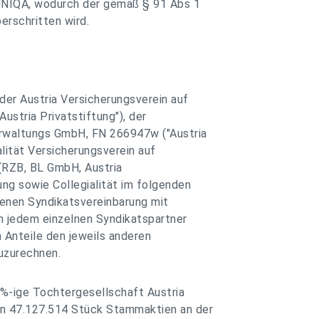
UNIQA, wodurch der gemäß § 91 Abs 1
rschritten wird.
der Austria Versicherungsverein auf
ustria Privatstiftung"), der
erwaltungs GmbH, FN 266947w ("Austria
lität Versicherungsverein auf
 (RZB, BL GmbH, Austria
ung sowie Collegialität im folgenden
enen Syndikatsvereinbarung mit
n jedem einzelnen Syndikatspartner
 Anteile den jeweils anderen
uzurechnen.
00%-ige Tochtergesellschaft Austria
on 47.127.514 Stück Stammaktien an der