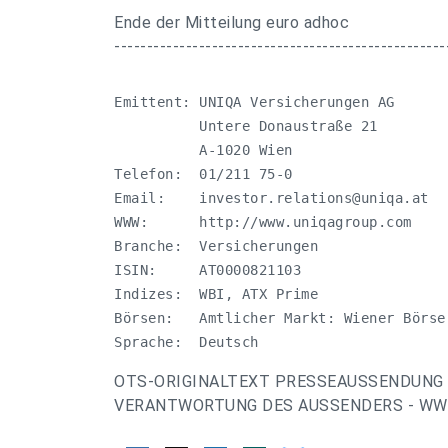
Ende der Mitteilung euro adhoc
---------------------------------------------------
Emittent: UNIQA Versicherungen AG

          Untere Donaustraße 21

          A-1020 Wien

Telefon:  01/211 75-0

Email:    
investor.relations@uniqa.at
WWW:      http://www.uniqagroup.com

Branche:  Versicherungen

ISIN:     AT0000821103

Indizes:  WBI, ATX Prime

Börsen:   Amtlicher Markt: Wiener Börse 
Sprache:  Deutsch
OTS-ORIGINALTEXT PRESSEAUSSENDUNG 
VERANTWORTUNG DES AUSSENDERS - WWW