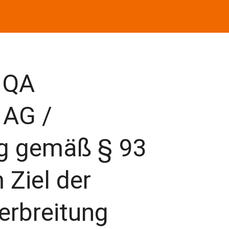
IQA
 AG /
ng gemäß § 93
Ziel der
erbreitung