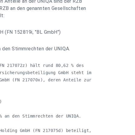
n Anteile an der UNIQA sind der RZB
 RZB an den genannten Gesellschaften
lt:
.H (FN 152819i, "BL GmbH")
an den Stimmrechten der UNIQA.
FN 217072z) hält rund 80,62 % des     

rsicherungsbeteiligung GmbH steht im 

GmbH (FN 217070x), deren Anteile zur 



% an den Stimmrechten der UNIQA.

Holding GmbH (FN 217075d) beteiligt,  
