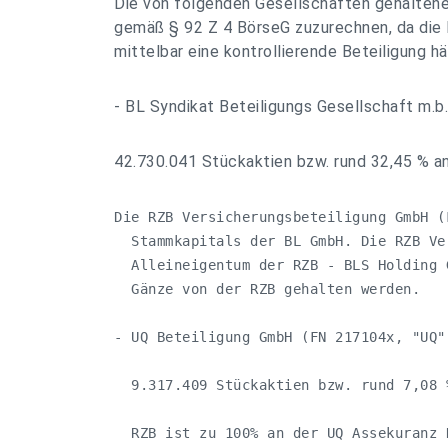
Die von folgenden Gesellschaften gehaltene
gemäß § 92 Z 4 BörseG zuzurechnen, da die
mittelbar eine kontrollierende Beteiligung hä
- BL Syndikat Beteiligungs Gesellschaft m.b
42.730.041 Stückaktien bzw. rund 32,45 % 
Die RZB Versicherungsbeteiligung GmbH (
  Stammkapitals der BL GmbH. Die RZB Ve
  Alleineigentum der RZB - BLS Holding 
  Gänze von der RZB gehalten werden.

- UQ Beteiligung GmbH (FN 217104x, "UQ")
  9.317.409 Stückaktien bzw. rund 7,08 
  RZB ist zu 100% an der UQ Assekuranz 