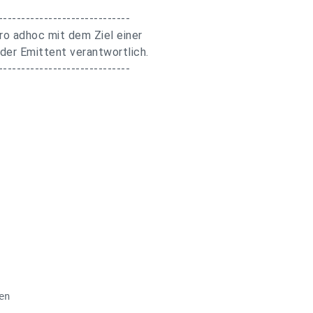
-----------------------------
ro adhoc mit dem Ziel einer
 der Emittent verantwortlich.
-----------------------------
n
