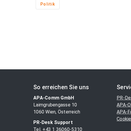
Politik
So erreichen Sie uns
Serv
APA-Comm GmbH
PR-De
Laimgrubengasse 10
APA-O
1060 Wien, Österreich
APA-F
Cookie
PR-Desk Support
Tel. +43 1 36060-5310