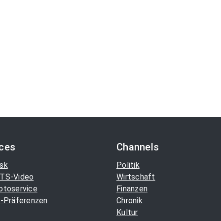
ices
Channels
sk
Politik
TS-Video
Wirtschaft
otoservice
Finanzen
-Präferenzen
Chronik
Kultur