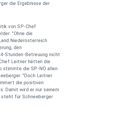
er die Ergebnisse der
itik von SP-Chef
lder: "Ohne die
Land Niederösterreich
erung, den
 24-Stunden-Betreuung nicht
Chef Leitner hätten die
lb stimmte die SP-NÖ allen
neeberger. "Doch Leitner
ammert die positiven
. Damit wird er nur seinem
, steht für Schneeberger