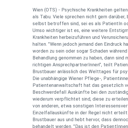
Wien (OTS) - Psychische Krankheiten gelten
als Tabu. Viele sprechen nicht gern darüber,
selbst betroffen sind, sei es als PatientIn o
Umso wichtiger ist es, eine weitere Entstig
Krankheiten herbeizuführen und Verunsicher
halten. "Wenn jedoch jemand den Eindruck ha
worden zu sein oder sogar Schaden während 
Behandlung genommen zu haben, dann sind m
richtigen AnsprechpartnerInnen", teilt Pati
Brustbauer anlässlich des Welttages für psy
Die unabhängige Wiener Pflege-, Patientinne
Patientenanwaltschaft hat das gesetzlich ve
Beschwerdefall Auskünfte bei den zuständige
wiederum verpflichtet sind, diese zu erteile
von anderen, etwa sonstigen Interessensver
Einzelfallauskünfte in der Regel nicht erteilt
Brustbauer aus und hebt hervor, dass dennoc
behandelt werden. "Das ist den PatientInne