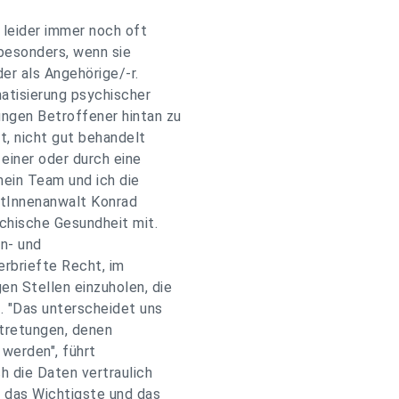
 leider immer noch oft
 besonders, wenn sie
der als Angehörige/-r.
matisierung psychischer
ungen Betroffener hintan zu
t, nicht gut behandelt
einer oder durch eine
ein Team und ich die
entInnenanwalt Konrad
chische Gesundheit mit.
n- und
rbriefte Recht, im
n Stellen einzuholen, die
n. "Das unterscheidet uns
tretungen, denen
 werden", führt
h die Daten vertraulich
n das Wichtigste und das