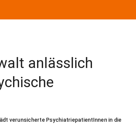
alt anlässlich
ychische
dt verunsicherte PsychiatriepatientInnen in die