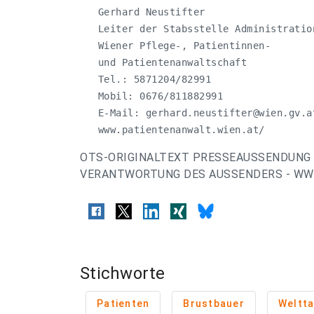
   Gerhard Neustifter

   Leiter der Stabsstelle Administration
   Wiener Pflege-, Patientinnen-

   und Patientenanwaltschaft

   Tel.: 5871204/82991

   Mobil: 0676/811882991

   E-Mail: 
gerhard.neustifter@wien.gv.a
   www.patientenanwalt.wien.at/
OTS-ORIGINALTEXT PRESSEAUSSENDUNG 
VERANTWORTUNG DES AUSSENDERS - WWW
Stichworte
Patienten
Brustbauer
Weltt