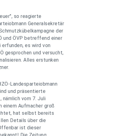
euer", so reagierte
rteiobmann Generalsekretär
 Schmutzkübelkampagne der
Ö und ÖVP betreffend einer
i erfunden, es wird von
Ö gesprochen und versucht,
alisieren. Alles erstunken
ner.
e BZÖ-Landesparteiobmann
sind und präsentierte
, nämlich vom 7. Juli
 in einem Aufmacher groß
htet, hat selbst bereits
llen Details über die
ffenbar ist dieser
 bekannt! Die Zeitung