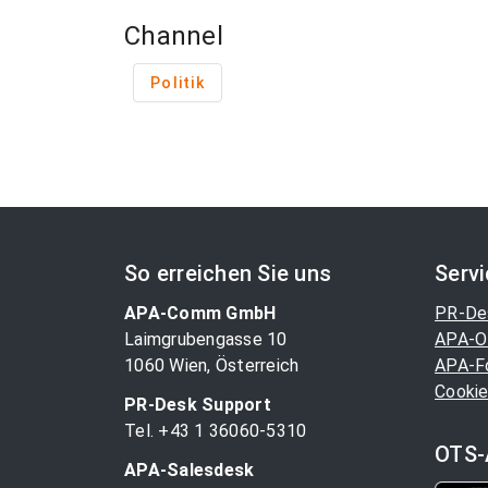
Channel
Politik
So erreichen Sie uns
Serv
APA-Comm GmbH
PR-De
Laimgrubengasse 10
APA-O
1060 Wien, Österreich
APA-F
Cookie
PR-Desk Support
Tel. +43 1 36060-5310
OTS-
APA-Salesdesk