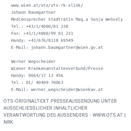
   www.wien.at/vtx/vtx-rk-xlink/

   Johann Baumgartner

   Mediensprecher Stadträtin Mag.a Sonja Wehsely

   Tel.: +43/1/4000/81 238

   Fax: +43/1/4000/99 81 231

   Handy: +43/676/8118 69549

   E-Mail: 
johann.baumgartner@wien.gv.at
   Werner Wegscheider

   Wiener Krankenanstaltenverbund/Presse

   Handy: 0664/17 13 456

   Tel.: 01/ 40409-70063

   E-Mail: 
werner.wegscheider@wienkav.at
OTS-ORIGINALTEXT PRESSEAUSSENDUNG UNTER
AUSSCHLIESSLICHER INHALTLICHER
VERANTWORTUNG DES AUSSENDERS - WWW.OTS.AT |
NRK