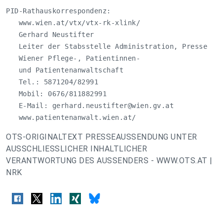
PID-Rathauskorrespondenz:

   www.wien.at/vtx/vtx-rk-xlink/

   Gerhard Neustifter

   Leiter der Stabsstelle Administration, Presse

   Wiener Pflege-, Patientinnen-

   und Patientenanwaltschaft

   Tel.: 5871204/82991

   Mobil: 0676/811882991

   E-Mail: 
gerhard.neustifter@wien.gv.at
   www.patientenanwalt.wien.at/
OTS-ORIGINALTEXT PRESSEAUSSENDUNG UNTER
AUSSCHLIESSLICHER INHALTLICHER
VERANTWORTUNG DES AUSSENDERS - WWW.OTS.AT |
NRK