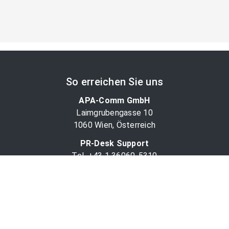
So erreichen Sie uns
APA-Comm GmbH
Laimgrubengasse 10
1060 Wien, Österreich
PR-Desk Support
Tel. +43 1 36060-5310
APA-Salesdesk
Tel. +43 1 36060-1234
comm@apa.at