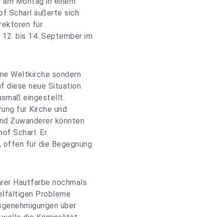
l am Montag in einem
f Scharl äußerte sich
rektoren für
 12. bis 14. September im
eine Weltkirche sondern
uf diese neue Situation
usmaß eingestellt.
ung für Kirche und
und Zuwanderer könnten
hof Scharl. Er
, offen für die Begegnung
ihrer Hautfarbe nochmals
ielfältigen Probleme
tsgenehmigungen über