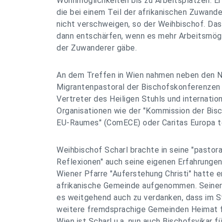
Wohnmöglichkeiten bis zu Arbeitsplätzen. Er 
die bei einem Teil der afrikanischen Zuwande
nicht verschweigen, so der Weihbischof. Das
dann entschärfen, wenn es mehr Arbeitsmögl
der Zuwanderer gäbe.
An dem Treffen in Wien nahmen neben den Na
Migrantenpastoral der Bischofskonferenzen
Vertreter des Heiligen Stuhls und internation
Organisationen wie der "Kommission der Bi
EU-Raumes" (ComECE) oder Caritas Europa te
Weihbischof Scharl brachte in seine "pastor
Reflexionen" auch seine eigenen Erfahrungen 
Wiener Pfarre "Auferstehung Christi" hatte e
afrikanische Gemeinde aufgenommen. Seiner 
es weitgehend auch zu verdanken, dass im S
weitere fremdsprachige Gemeinden Heimat f
Wien ist Scharl u.a. nun auch Bischofsvikar 