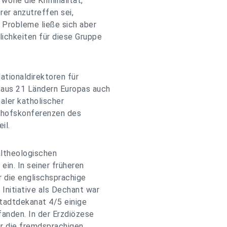
wolle die Kriminalität,
rer anzutreffen sei,
 Probleme ließe sich aber
ichkeiten für diese Gruppe
tionaldirektoren für
 aus 21 Ländern Europas auch
aler katholischer
schofskonferenzen des
il.
altheologischen
ein. In seiner früheren
r die englischsprachige
Initiative als Dechant war
tadtdekanat 4/5 einige
anden. In der Erzdiözese
für die fremdsprachigen