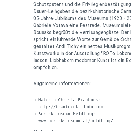
Schutzpatent und die Privilegienbestätigung
Dauer-Leihgaben die bezirkshistorische Sam
85-Jahre-Jubiläums des Museums (1923 - 200
Gabriele Votava eine Festrede. Museumsleiter
Bousska begrüßt die Vernissagengäste. Der
spricht einführende Worte zur Gemälde-Scha
gestaltet Andi Tichy ein nettes Musikprog
Kunstwerke in der Ausstellung "ROTe Leben
lassen. Liebhabern moderner Kunst ist ein 
empfehlen.
Allgemeine Informationen:
o Malerin Christa Bramböck:     

  http://bramboeck.jimdo.com    

o Bezirksmuseum Meidling:       

  www.bezirksmuseum.at/meidling/