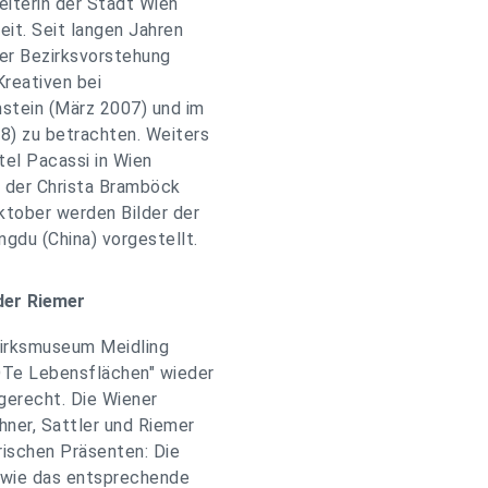
beiterin der Stadt Wien
eit. Seit langen Jahren
er Bezirksvorstehung
Kreativen bei
mstein (März 2007) und im
8) zu betrachten. Weiters
tel Pacassi in Wien
n der Christa Bramböck
ktober werden Bilder der
ngdu (China) vorgestellt.
der Riemer
zirksmuseum Meidling
ROTe Lebensflächen" wieder
gerecht. Die Wiener
ner, Sattler und Riemer
rischen Präsenten: Die
owie das entsprechende