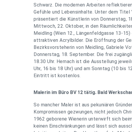
Schwarz. Die modernen Arbeiten reflektieren
Gefühle und Lebensinhalte. Unter dem Titel
präsentiert die Künstlerin von Donnerstag, 1
Mittwoch, 22. Oktober, in den Räumlichkeit
Meidling (Wien 12., Längenfeldgasse 13-15) e
attraktiven Acrylbilder. Die Eröffnung der 
Bezirksvorsteherin von Meidling, Gabriele Vo
Donnerstag, 18. September. Die frei zugängl
18.30 Uhr. Hernach ist die Ausstellung jewei
Uhr, 16 bis 18 Uhr) und am Sonntag (10 bis 1
Eintritt ist kostenlos.
Malerin im Büro BV 12 tätig. Bald Werkschau
So mancher Maler ist aus pekuniären Gründen
Kompromissen gezwungen, nicht jedoch Chri
1962 geborene Wienerin unterwirft sich bei
keinen Einschränkungen und lässt sich aussch