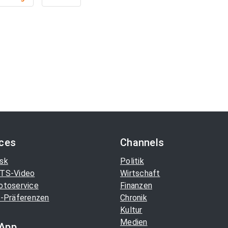
ices
Channels
sk
Politik
TS-Video
Wirtschaft
otoservice
Finanzen
-Präferenzen
Chronik
Kultur
Medien
App