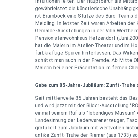
Intuitionen leiten. Der Hauptberuf als Mitar
gewährleistet die künstlerische Unabhängigk
ist Bramböck eine Stütze des Büro-Teams d
Meidling. In letzter Zeit waren Arbeiten der 
Gemälde-Ausstellungen in der Villa Werthei
Pensionistenwohnhaus Hetzendorf (Juni 200
hat die Malerin im Atelier-Theater und im Ho
farbkräftige Spuren hinterlassen. Das Wirke
schätzt man auch in der Fremde. Ab Mitte O
Malerin bei einer Präsentation im fernen Che
Gabe zum 85-Jahre-Jubiläum: Zunft-Truhe 
Seit mittlerweile 85 Jahren besteht das Be
und wird jetzt mit der Bilder-Ausstellung "
einmal seinem Ruf als "lebendiges Museum" 
Landesinnung der Lederwarenerzeuger, Tasch
gratuliert zum Jubiläum mit wertvollen histo
antike Zunft-Truhe der Riemer (aus 1733) s