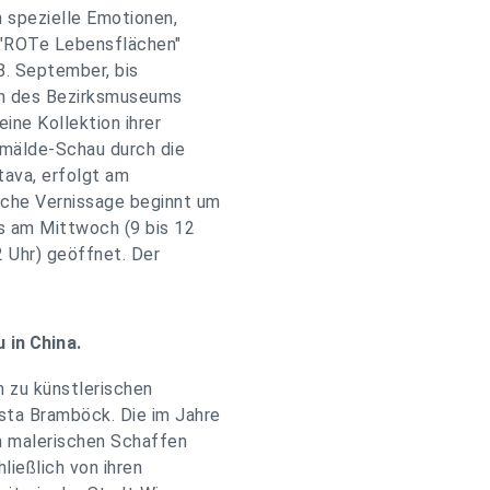
 spezielle Emotionen,
 "ROTe Lebensflächen"
8. September, bis
en des Bezirksmuseums
ine Kollektion ihrer
Gemälde-Schau durch die
tava, erfolgt am
iche Vernissage beginnt um
ls am Mittwoch (9 bis 12
2 Uhr) geöffnet. Der
 in China.
 zu künstlerischen
sta Bramböck. Die im Jahre
m malerischen Schaffen
ließlich von ihren