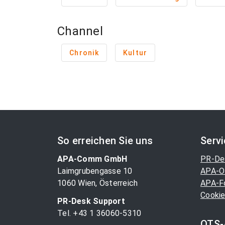
Channel
Chronik
Kultur
So erreichen Sie uns
Serv
APA-Comm GmbH
PR-De
Laimgrubengasse 10
APA-O
1060 Wien, Österreich
APA-F
Cookie
PR-Desk Support
Tel. +43 1 36060-5310
OTS-