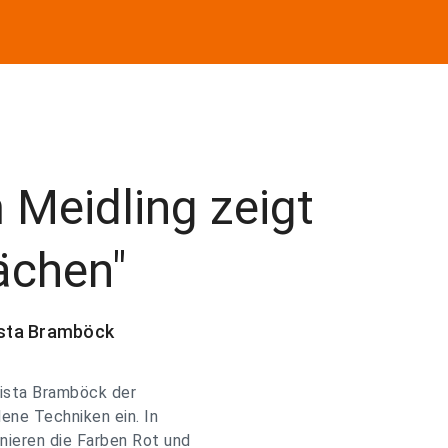
Meidling zeigt
ächen"
rista Bramböck
rista Bramböck der
ene Techniken ein. In
ieren die Farben Rot und