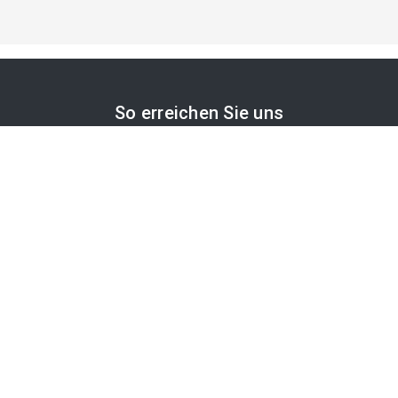
So erreichen Sie uns
APA-Comm GmbH
Laimgrubengasse 10
1060 Wien, Österreich
PR-Desk Support
Tel. +43 1 36060-5310
APA-Salesdesk
Tel. +43 1 36060-1234
comm@apa.at
Services