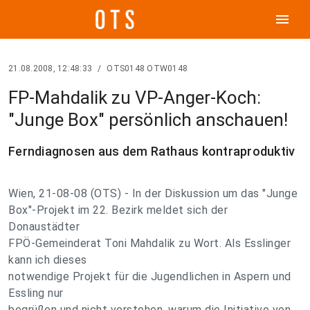
menu
21.08.2008, 12:48:33
/
OTS0148 OTW0148
FP-Mahdalik zu VP-Anger-Koch:
"Junge Box" persönlich anschauen!
Ferndiagnosen aus dem Rathaus kontraproduktiv
Wien, 21-08-08 (OTS) - In der Diskussion um das "Junge
Box"-Projekt im 22. Bezirk meldet sich der
Donaustädter
FPÖ-Gemeinderat Toni Mahdalik zu Wort. Als Esslinger
kann ich dieses
notwendige Projekt für die Jugendlichen in Aspern und
Essling nur
begrüßen und nicht verstehen, warum die Initiative von