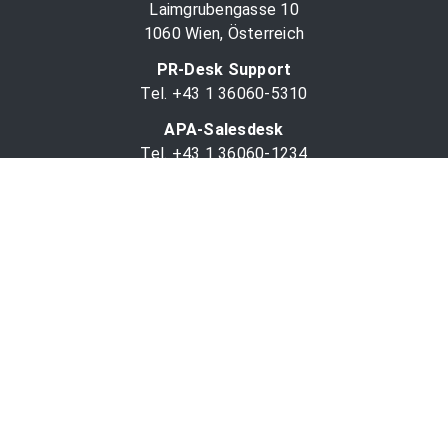
Laimgrubengasse 10
1060 Wien, Österreich
PR-Desk Support
Tel. +43 1 36060-5310
APA-Salesdesk
Tel. +43 1 36060-1234
comm@apa.at
Services
PR-Desk
APA-OTS-Video
APA-Fotoservice
Cookie-Präferenzen
OTS-App