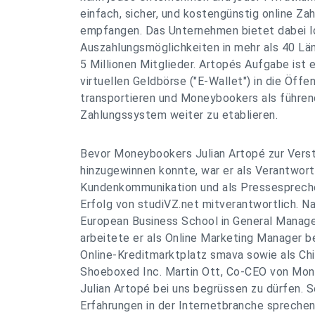
einfach, sicher, und kostengünstig online Z
empfangen. Das Unternehmen bietet dabei lo
Auszahlungsmöglichkeiten in mehr als 40 Lä
5 Millionen Mitglieder. Artopés Aufgabe ist 
virtuellen Geldbörse ("E-Wallet") in die Öffen
transportieren und Moneybookers als führe
Zahlungssystem weiter zu etablieren.
Bevor Moneybookers Julian Artopé zur Vers
hinzugewinnen konnte, war er als Verantwort
Kundenkommunikation und als Pressespreche
Erfolg von studiVZ.net mitverantwortlich. N
European Business School in General Manag
arbeitete er als Online Marketing Manager be
Online-Kreditmarktplatz smava sowie als Chi
Shoeboxed Inc. Martin Ott, Co-CEO von Mone
Julian Artopé bei uns begrüssen zu dürfen. 
Erfahrungen in der Internetbranche sprechen 