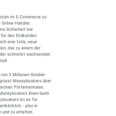
hstum im E-Commerce zu
 Online-Händler.
ma Sicherheit bei
g für den Endkunden
ich eine tolle, neue
en, das zu einem der
der schnellst wachsenden
topé.
 von 5 Millionen Kunden
egrüsst Moneybookers über
nischen Portemonnaies.
 Moneybookers ihnen beim
ybookers ist es für
nblicklich - also in
n und zu erhalten.