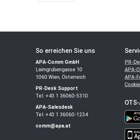
So erreichen Sie uns
Serv
APA-Comm GmbH
PR-De
Laimgrubengasse 10
APA-O
1060 Wien, Österreich
APA-F
Cookie
PR-Desk Support
Tel. +43 1 36060-5310
OTS-
APA-Salesdesk
Tel. +43 1 36060-1234
comm@apa.at