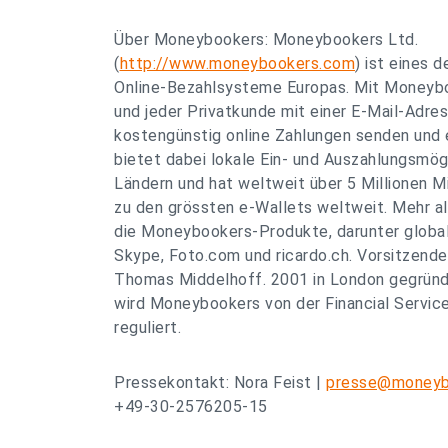
Über Moneybookers: Moneybookers Ltd.
(
http://www.moneybookers.com
) ist eines 
Online-Bezahlsysteme Europas. Mit Moneyb
und jeder Privatkunde mit einer E-Mail-Adres
kostengünstig online Zahlungen senden un
bietet dabei lokale Ein- und Auszahlungsmögl
Ländern und hat weltweit über 5 Millionen Mi
zu den grössten e-Wallets weltweit. Mehr a
die Moneybookers-Produkte, darunter glob
Skype, Foto.com und ricardo.ch. Vorsitzender
Thomas Middelhoff. 2001 in London gegründet
wird Moneybookers von der Financial Service
reguliert.
Pressekontakt: Nora Feist |
presse@moneyb
+49-30-2576205-15