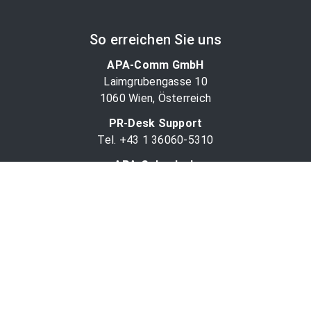
So erreichen Sie uns
APA-Comm GmbH
Laimgrubengasse 10
1060 Wien, Österreich
PR-Desk Support
Tel. +43 1 36060-5310
APA-Salesdesk
Tel. +43 1 36060-1234
comm@apa.at
Services
PR-Desk
APA-OTS-Video
APA-Fotoservice