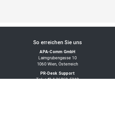
So erreichen Sie uns
APA-Comm GmbH
Laimgrubengasse 10
1060 Wien, Österreich
PR-Desk Support
Tel. +43 1 36060-5310
APA-Salesdesk
Tel. +43 1 36060-1234
comm@apa.at