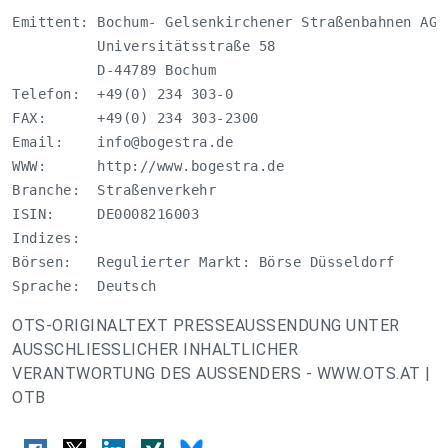
Emittent: Bochum- Gelsenkirchener Straßenbahnen AG

          Universitätsstraße 58

          D-44789 Bochum

Telefon:  +49(0) 234 303-0

FAX:      +49(0) 234 303-2300

Email:    
info@bogestra.de
WWW:      http://www.bogestra.de

Branche:  Straßenverkehr

ISIN:     DE0008216003

Indizes:  

Börsen:   Regulierter Markt: Börse Düsseldorf 

Sprache:  Deutsch
OTS-ORIGINALTEXT PRESSEAUSSENDUNG UNTER
AUSSCHLIESSLICHER INHALTLICHER
VERANTWORTUNG DES AUSSENDERS - WWW.OTS.AT |
OTB