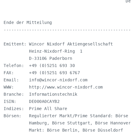
                                                Der 
Ende der Mitteilung                               eu
---------------------------------------------------
Emittent: Wincor Nixdorf Aktiengesellschaft

          Heinz-Nixdorf-Ring  1

          D-33106 Paderborn

Telefon:  +49 (0)5251 693 30

FAX:      +49 (0)5251 693 6767

Email:    
info@wincor-nixdorf.com
WWW:      http://www.wincor-nixdorf.com

Branche:  Informationstechnik

ISIN:     DE000A0CAYB2

Indizes:  Prime All Share

Börsen:   Regulierter Markt/Prime Standard: Börse F
          Hamburg, Börse Stuttgart, Börse Hannover,
          Markt: Börse Berlin, Börse Düsseldorf 
