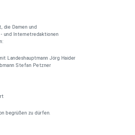
st, die Damen und
- und Internetredaktionen
n:
it Landeshauptmann Jörg Haider
obmann Stefan Petzner
rt
ion begrüßen zu dürfen.