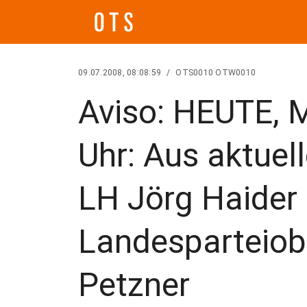
09.07.2008, 08:08:59
/
OTS0010 OTW0010
Aviso: HEUTE, 
Uhr: Aus aktuel
LH Jörg Haider
Landesparteio
Petzner