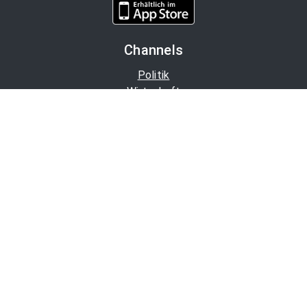
Channels
Politik
Wirtschaft
Finanzen
Chronik
Kultur
Medien
Karriere
Tourismus
Bleiben Sie informiert
OTS-Mailabo
APA-Blog