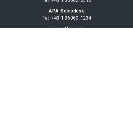
Tel. +43 1 36060-5310
APA-Salesdesk
Tel. +43 1 36060-1234
comm@apa.at
Services
PR-Desk
APA-OTS-Video
APA-Fotoservice
Cookie-Präferenzen
OTS-App