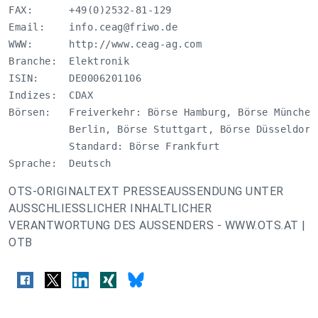
FAX:      +49(0)2532-81-129

Email:    
info.ceag@friwo.de
WWW:      http://www.ceag-ag.com

Branche:  Elektronik

ISIN:     DE0006201106

Indizes:  CDAX

Börsen:   Freiverkehr: Börse Hamburg, Börse München
          Berlin, Börse Stuttgart, Börse Düsseldorf
          Standard: Börse Frankfurt 

Sprache:  Deutsch
OTS-ORIGINALTEXT PRESSEAUSSENDUNG UNTER
AUSSCHLIESSLICHER INHALTLICHER
VERANTWORTUNG DES AUSSENDERS - WWW.OTS.AT |
OTB