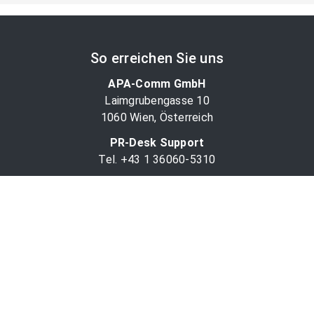
So erreichen Sie uns
APA-Comm GmbH
Laimgrubengasse 10
1060 Wien, Österreich
PR-Desk Support
Tel. +43 1 36060-5310
APA-Salesdesk
Tel. +43 1 36060-1234
comm@apa.at
Services
PR-Desk
APA-OTS-Video