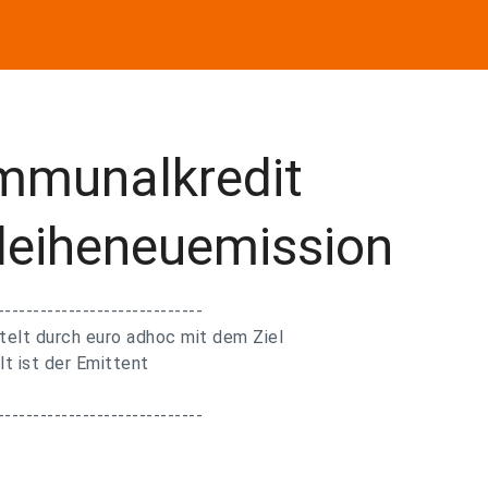
mmunalkredit
nleiheneuemission
-----------------------------
telt durch euro adhoc mit dem Ziel
lt ist der Emittent
-----------------------------