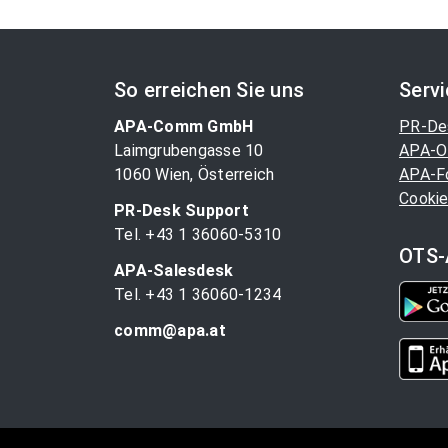
So erreichen Sie uns
Serv
APA-Comm GmbH
PR-De
Laimgrubengasse 10
APA-O
1060 Wien, Österreich
APA-F
Cookie
PR-Desk Support
Tel. +43 1 36060-5310
OTS-
APA-Salesdesk
Tel. +43 1 36060-1234
comm@apa.at