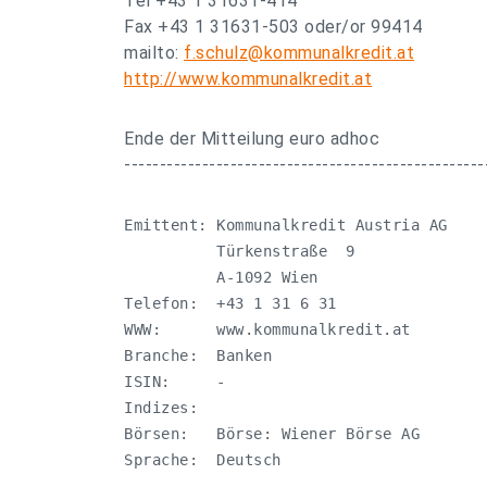
Tel +43 1 31631-414
Fax +43 1 31631-503 oder/or 99414
mailto:
f.schulz@kommunalkredit.at
http://www.kommunalkredit.at
Ende der Mitteilung euro adhoc
---------------------------------------------------
Emittent: Kommunalkredit Austria AG

          Türkenstraße  9

          A-1092 Wien

Telefon:  +43 1 31 6 31

WWW:      www.kommunalkredit.at

Branche:  Banken

ISIN:     -

Indizes:  

Börsen:   Börse: Wiener Börse AG 

Sprache:  Deutsch